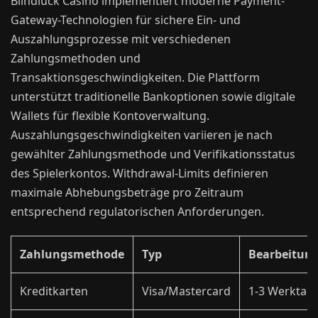
Blindluck Casino implementiert moderne Payment-
Gateway-Technologien für sichere Ein- und
Auszahlungsprozesse mit verschiedenen
Zahlungsmethoden und
Transaktionsgeschwindigkeiten. Die Plattform
unterstützt traditionelle Bankoptionen sowie digitale
Wallets für flexible Kontoverwaltung.
Auszahlungsgeschwindigkeiten variieren je nach
gewählter Zahlungsmethode und Verifikationsstatus
des Spielerkontos. Withdrawal-Limits definieren
maximale Abhebungsbeträge pro Zeitraum
entsprechend regulatorischen Anforderungen.
Zahlungsmethode
Typ
Bearbeitung
Kreditkarten
Visa/Mastercard
1-3 Werktag