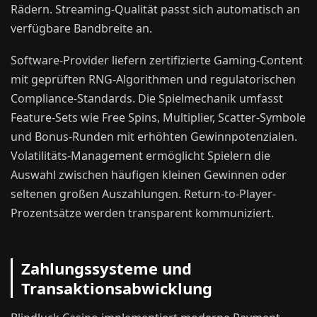
Rädern. Streaming-Qualität passt sich automatisch an
verfügbare Bandbreite an.
Software-Provider liefern zertifizierte Gaming-Content
mit geprüften RNG-Algorithmen und regulatorischen
Compliance-Standards. Die Spielmechanik umfasst
Feature-Sets wie Free Spins, Multiplier, Scatter-Symbole
und Bonus-Runden mit erhöhten Gewinnpotenzialen.
Volatilitäts-Management ermöglicht Spielern die
Auswahl zwischen häufigen kleinen Gewinnen oder
seltenen großen Auszahlungen. Return-to-Player-
Prozentsätze werden transparent kommuniziert.
Zahlungssysteme und
Transaktionsabwicklung