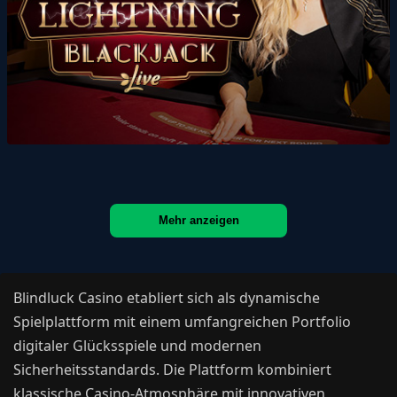
Mehr anzeigen
Blindluck Casino etabliert sich als dynamische
Spielplattform mit einem umfangreichen Portfolio
digitaler Glücksspiele und modernen
Sicherheitsstandards. Die Plattform kombiniert
klassische Casino-Atmosphäre mit innovativen