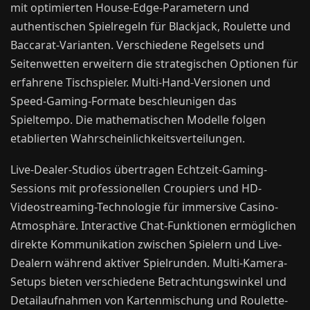
mit optimierten House-Edge-Parametern und
authentischen Spielregeln für Blackjack, Roulette und
Baccarat-Varianten. Verschiedene Regelsets und
Seitenwetten erweitern die strategischen Optionen für
erfahrene Tischspieler. Multi-Hand-Versionen und
Speed-Gaming-Formate beschleunigen das
Spieltempo. Die mathematischen Modelle folgen
etablierten Wahrscheinlichkeitsverteilungen.
Live-Dealer-Studios übertragen Echtzeit-Gaming-
Sessions mit professionellen Croupiers und HD-
Videostreaming-Technologie für immersive Casino-
Atmosphäre. Interactive Chat-Funktionen ermöglichen
direkte Kommunikation zwischen Spielern und Live-
Dealern während aktiver Spielrunden. Multi-Kamera-
Setups bieten verschiedene Betrachtungswinkel und
Detailaufnahmen von Kartenmischung und Roulette-