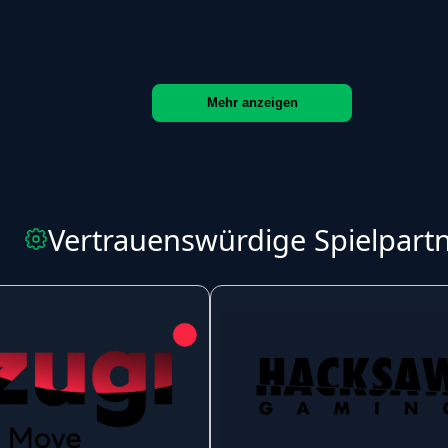
Mehr anzeigen
Vertrauenswürdige Spielpart