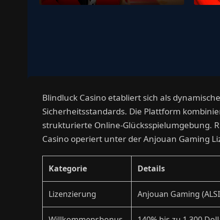
Blindluck Casino etabliert sich als dynamisc
Sicherheitsstandards. Die Plattform kombini
strukturierte Online-Glücksspielumgebung. R
Casino operiert unter der Anjouan Gaming Li
Kategorie
Details
Lizenzierung
Anjouan Gaming (ALSI
Willkommensbonus
140% bis zu 1.300 Doll