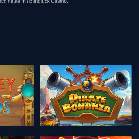
och heute mit Blindluck Casino.